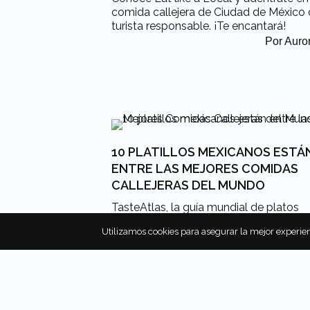
comida callejera de Ciudad de Méxic
turista responsable. ¡Te encantará!
Por
Auro
10 PLATILLOS MEXICANOS ESTÁ
ENTRE LAS MEJORES COMIDAS
CALLEJERAS DEL MUNDO
TasteAtlas, la guía mundial de platos
tradicionales, dio a conocer su listado 
Utilizamos cookies para asegurar la mejor experien
Best Street Foods in The World 2023. Y 
hay 10 platillos mexicanos que están e
las Mejores Comidas Callejeras del Mu
¡te contamos cuáles son!
Por
Andrea C