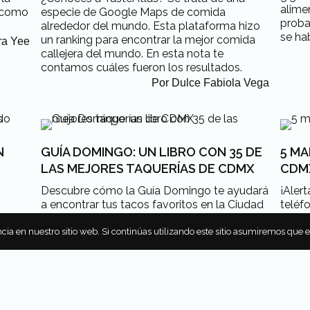
alime
o como
especie de Google Maps de comida
proba
alrededor del mundo. Esta plataforma hizo
se hab
un ranking para encontrar la mejor comida
ra Yee
callejera del mundo. En esta nota te
contamos cuáles fueron los resultados.
Por
Dulce Fabiola Vega
N
GUÍA DOMINGO: UN LIBRO CON 35 DE
5 M
LAS MEJORES TAQUERÍAS DE CDMX
CDM
Descubre cómo la Guía Domingo te ayudará
¡Aler
a encontrar tus tacos favoritos en la Ciudad
teléf
de México con ayuda de un libro muy visual
queda
de
y antojadizo. ¡Te encantará!
puest
cia en nuestro sitio web. Si continúas utilizando este sitio asumiremos que 
sí,
tu ub
Por
Aurora Yee
ntre
mapas
ndo,
neces
abrera