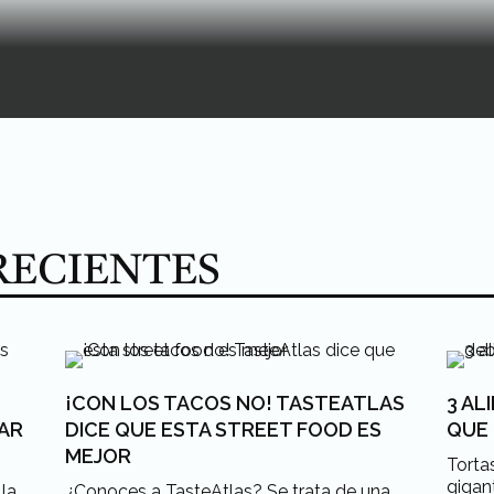
RECIENTES
¡CON LOS TACOS NO! TASTEATLAS
3 AL
AR
DICE QUE ESTA STREET FOOD ES
QUE
MEJOR
Tortas
gigan
 la
¿Conoces a TasteAtlas? Se trata de una