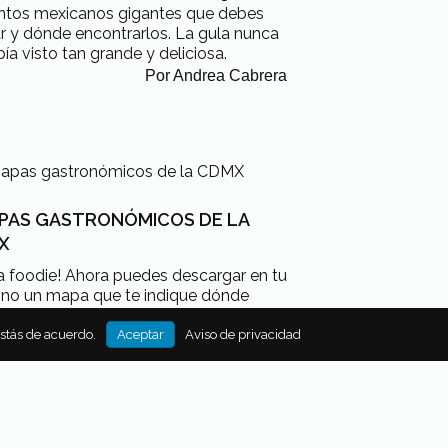
ntos mexicanos gigantes que debes
r y dónde encontrarlos. La gula nunca
ía visto tan grande y deliciosa.
Por
Andrea Cabrera
APAS GASTRONÓMICOS DE LA
X
ta foodie! Ahora puedes descargar en tu
ono un mapa que te indique dónde
 la taquería, panadería, cantina o
o de elotes y esquites más cercano a
estás de acuerdo.
Aceptar
Aviso de privacidad
icación. Te decimos cuáles son los
 gastronómicos de la CDMX que
itas conocer.
Por
Andrea Cabrera