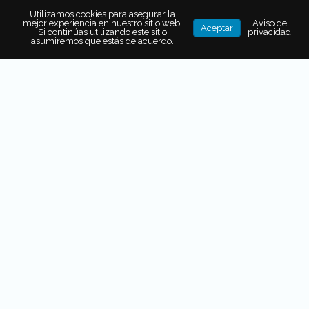
Utilizamos cookies para asegurar la
ASÍ ES UN ITINERARIO DE VIAJE (DE 7 DÍAS CON 20 MIL PESOS)
mejor experiencia en nuestro sitio web.
Aviso de
Aceptar
Si continúas utilizando este sitio
privacidad
SEGÚN CHATGPT
asumiremos que estás de acuerdo.
LAS 4 CIUDADES DE ESTADOS
UNIDOS QUE TODO VIAJERO DEBE
CONOCER
5 MOTIVOS PARA VIAJAR PRONTO A
NUEVA YORK
¿CÓMO VACUNARSE EN NUEVA
YORK?