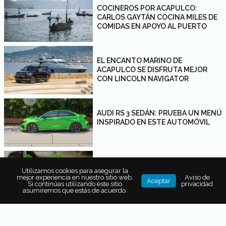
COCINEROS POR ACAPULCO:
CARLOS GAYTÁN COCINA MILES DE
COMIDAS EN APOYO AL PUERTO
EL ENCANTO MARINO DE
ACAPULCO SE DISFRUTA MEJOR
CON LINCOLN NAVIGATOR
AUDI RS 3 SEDÁN: PRUEBA UN MENÚ
INSPIRADO EN ESTE AUTOMÓVIL
CLUB PREMIER: ARTE Y
Utilizamos cookies para asegurar la
GASTRONOMÍA A TRAVÉS DE SUS
mejor experiencia en nuestro sitio web.
Aviso de
Aceptar
EXPERIENCIAS
Si continúas utilizando este sitio
privacidad
asumiremos que estás de acuerdo.
DELÉITATE CON ESTOS FÁCILES Y