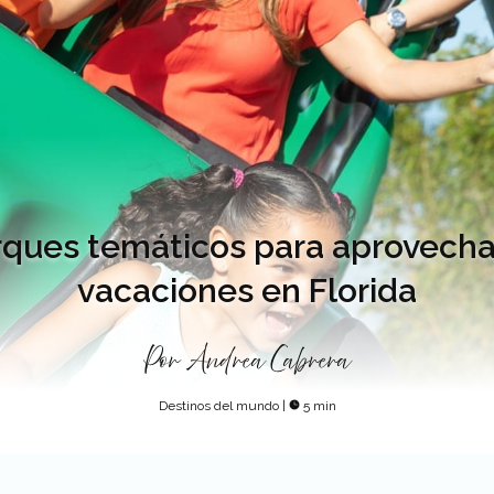
arques temáticos para aprovecha
vacaciones en Florida
Por
Andrea Cabrera
Destinos del mundo
|
5 min