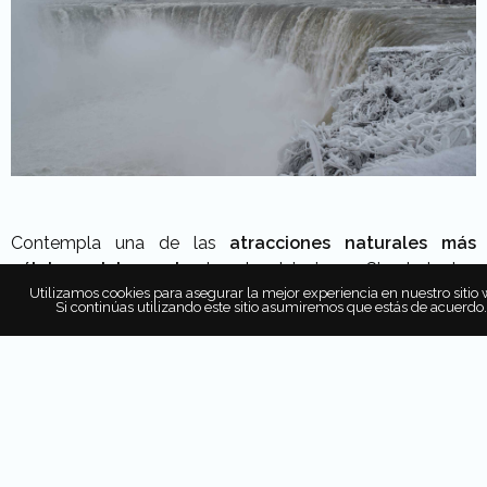
Contempla una de las
atracciones naturales más
célebres del mundo
durante el invierno. Sin duda, los
alrededores nevados y auténticos copos de nieve
en
Utilizamos cookies para asegurar la mejor experiencia en nuestro sitio 
Si continúas utilizando este sitio asumiremos que estás de acuerdo.
el aire le otorgan un giro inesperado a la experiencia.
Eso sí,
no esperes verlas congeladas
pues es
casi
imposible debido al volumen de agua y la fuerza de la
corriente.
Las
Cataratas del Niágara
no son las más altas -la
mayor alcanza los 60 metros-,
pero tienen el récord