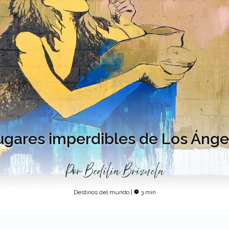
lugares imperdibles de Los Ánge
Por
Bedilia Brizuela
Destinos del mundo
|
3 min