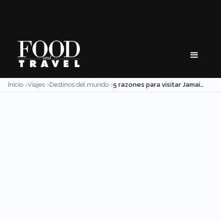
Skip
to
content
Inicio
Viajes
Destinos del mundo
5 razones para visitar Jamaica