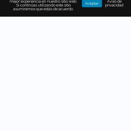
mejor experiencia en nuestro sitio web.
Aviso de
Aceptar
Si continúas utilizando este sitio
privacidad
asumiremos que estás de acuerdo.
Hay un nuevo protagonismo gastronómico latente. Su
cocina presume una riqueza de ingredientes y sabores tal
vez poco conocida, reflejo de una interesante mezcla de
culturas. Este crisol gustativo te sorprenderá: podrás
empezar el día con una taza de café proveniente de Blue
Mountains –considerado uno los más aromáticos del