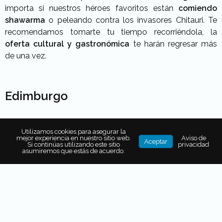
importa si nuestros héroes favoritos están
comiendo
shawarma
o peleando contra los invasores Chitauri. Te
recomendamos tomarte tu tiempo recorriéndola, la
oferta cultural y gastronómica
te harán regresar más
de una vez.
Edimburgo
Utilizamos cookies para asegurar la
mejor experiencia en nuestro sitio web.
Aviso de
Aceptar
Si continúas utilizando este sitio
privacidad
asumiremos que estás de acuerdo.