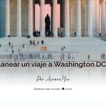
lanear un viaje a Washington 
Por
Aurora Yee
Destinos del mundo
|
5 min