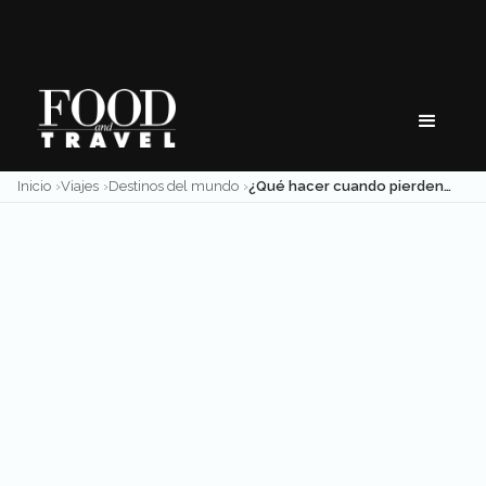
Skip
to
content
Inicio
Viajes
Destinos del mundo
¿Qué hacer cuando pierden tu equipaje?