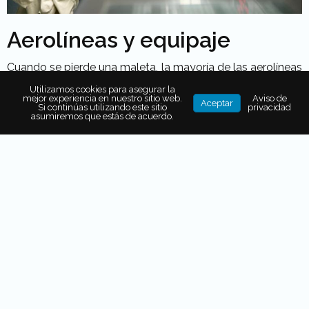
Aerolíneas y equipaje
Cuando se pierde una maleta, la mayoría de las aerolíneas
están obligadas a cubrir el costo de los elementos
Utilizamos cookies para asegurar la
mejor experiencia en nuestro sitio web.
Aviso de
básicos que el pasajero pudiera necesitar. Como artículos
Aceptar
Si continúas utilizando este sitio
privacidad
de aseo personal y ropa interior, con una retribución
asumiremos que estás de acuerdo.
aproximada de 50 dólares al día.
PIR
Lo primero que debes hacer al confirmar que tu equipaje
no está, es ir directamente al mostrador de la aerolínea
con la que has viajado y llenar un formulario de
reclamación PIR (Parte de Irregularidad de Equipajes) para
hacer oficial tu reclamo.
Documentación necesaria