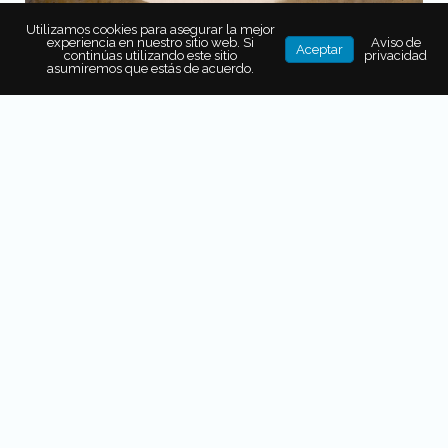
Utilizamos cookies para asegurar la mejor
experiencia en nuestro sitio web. Si
Aviso de
Aceptar
continúas utilizando este sitio
privacidad
asumiremos que estás de acuerdo.
Barcelona
Barcelona abre el T
our de Francia
2026
con una
contrarreloj por equipos, pero más allá del inicio
deportivo, la ciudad es uno de los destinos urbanos