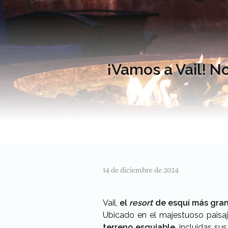
¡Vamos a Vail! 
14 de diciembre de 2024
Vail,
el
resort
de esquí más gran
Ubicado en el majestuoso paisa
terreno esquiable,
incluidas sus