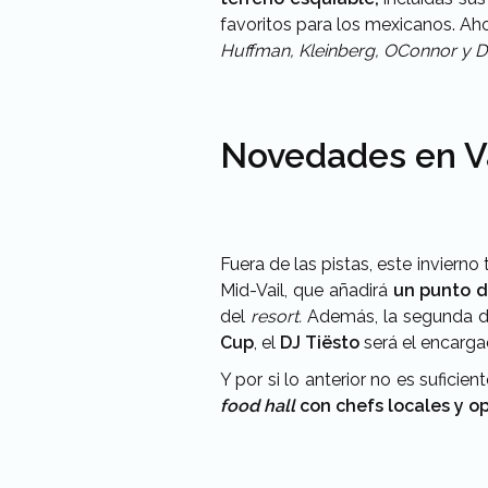
favoritos para los mexicanos. A
Huffman, Kleinberg, OConnor y 
Novedades en Va
Fuera de las pistas, este inviern
Mid-Vail, que añadirá
un punto d
del
resort.
Además, la segunda de
Cup
, el
DJ Tiësto
será el encarga
Y por si lo anterior no es sufici
food hall
con chefs locales y op