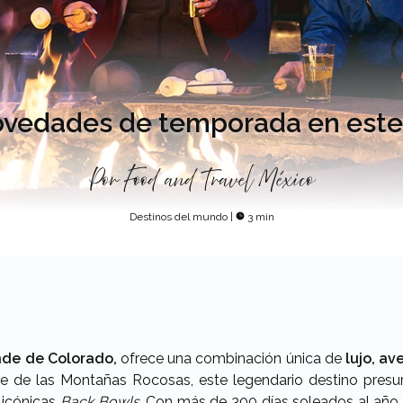
Novedades de temporada en este 
Por
Food and Travel México
Destinos del mundo
|
3 min
de de Colorado,
ofrece una combinación única de
lujo, a
je de las Montañas Rocosas, este legendario destino pres
 icónicas
Back Bowls
. Con más de 300 días soleados al año,