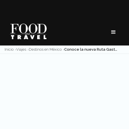
Skip
to
content
Inicio
Viajes
Destinos en México
Conoce la nueva Ruta Gastronómica Tres Marías