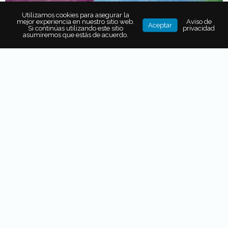
Utilizamos cookies para asegurar la
mejor experiencia en nuestro sitio web.
Aviso de
Aceptar
Si continúas utilizando este sitio
privacidad
asumiremos que estás de acuerdo.
El
slogan
de este nuevo museo es
“ponemos la casa, tú
las historias”
. Los usuarios son conocidos como
r
oomies
y todos los espacios y el
staff
buscan ayudarte a crear
fotos y videos increíbles para que puedas
compartir a
través de tus redes sociales
. Además, te harán sentir
tan cómodo como en casa.
Tendencia internacional
La inspiración para crear la
combinación de estudio
fotográfico con museo
surgió de una tendencia de este