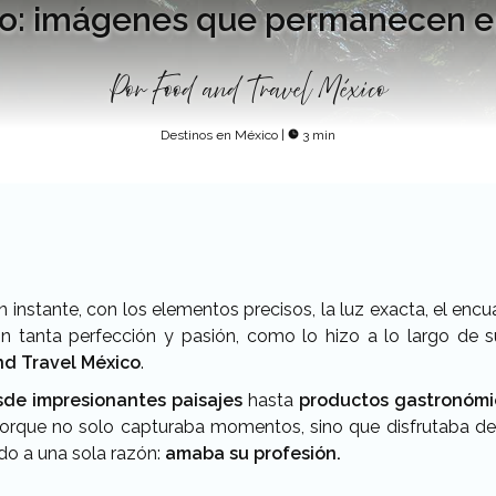
lgo: imágenes que permanecen e
Por
Food and Travel México
Destinos en México
|
3 min
instante, con los elementos precisos, la luz exacta, el enc
con tanta perfección y pasión, como lo hizo a lo largo de
nd Travel México
.
sde impresionantes paisajes
hasta
productos gastronómico
. Porque no solo capturaba momentos, sino que disfrutaba 
o a una sola razón:
amaba su profesión.