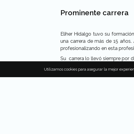
Prominente carrera
Eliher Hidalgo tuvo su formación
una carrera de más de 15 años.
profesionalizando en esta profes
Su carrera lo llevó siempre por d
entre algunas otras. De esta f
Utilizamos cookies para asegurar la mejor experien
Latinoamérica
, así como para l
Pasión por la fotogra
Su amor por la fotografía nació 
maravilloso trabajo que realiza
mismo afirmaba: