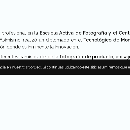
 profesional en la
Escuela Activa de Fotografía y el Cen
 Asimismo, realizó un diplomado en el
Tecnológico de Mon
ión donde es inminente la innovación.
iferentes caminos, desde la
fotografía de producto, paisaj
orma fue que colaboró con importantes medios de comunica
cia en nuestro sitio web. Si continúas utilizando este sitio asumiremos que 
a
revista Food and Travel México,
además de agencias de p
fía
gracias a su tío,
Ignacio Guevara
, que era también fotógr
ba. Él busca transmitir emociones a través de sus fotografí