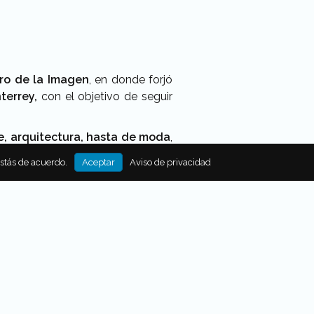
tro de la Imagen
, en donde forjó
terrey,
con el objetivo de seguir
e, arquitectura, hasta de moda
,
ción como:
Conde Nast México y
estás de acuerdo.
Aceptar
Aviso de privacidad
ublicidad como
Grupo Axo.
afo y al que Eliher admiró por el
as, no importa cuál sea, como él