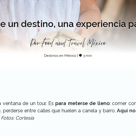
e un destino, una experiencia pa
Por
Food and Travel México
Destinos en México
|
3 min
a ventana de un tour. Es
para meterse de lleno
: comer con
 perderse entre calles que huelen a canela y barro.
Aquí no 
/
Fotos: Cortesía