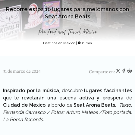
Recorre estos 10 lugares para melómanos con
Seat Arona Beats
Por
Food and Travel México
Destinos en México
|
11 min
31 de marzo de 2024
Comparte en:
Inspirado por la música
, descubre
lugares fascinantes
que te
revelarán una escena activa y próspera
de
Ciudad de México
, a bordo de
Seat Arona Beats.
Texto:
Fernanda Carrasco / Fotos: Arturo Mateos /Foto portada:
La Roma Records.