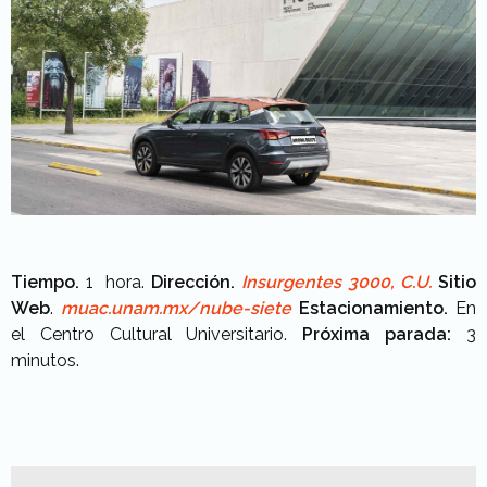
Tiempo.
1
hora.
Dirección.
Insurgentes 3000, C.U.
Sitio
Web
.
muac.unam.mx/nube-siete
Estacionamiento.
En
el Centro Cultural Universitario.
Próxima parada:
3
minutos.