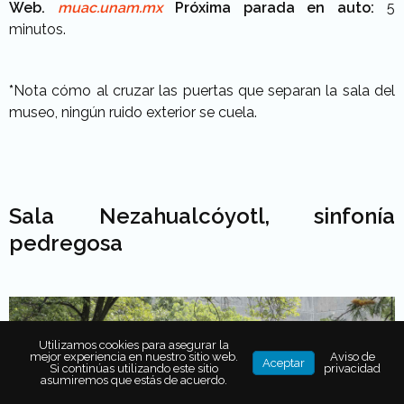
Web.
muac.unam.mx
Próxima parada en auto:
5
minutos.
*
Nota cómo al cruzar las puertas que separan la sala del
museo, ningún ruido exterior se cuela.
Sal
a Nezahualcóyotl, s
infonía
pedregosa
Utilizamos cookies para asegurar la
mejor experiencia en nuestro sitio web.
Aviso de
Aceptar
Si continúas utilizando este sitio
privacidad
asumiremos que estás de acuerdo.