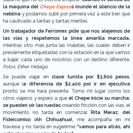
la máquina del
Chepe Expres
s inunde el silencio de la
neblina
y podamos subir por primera vez a este tren que
ha cautivado a tantas y tantas mentes.
Un trabajador de Ferromex pide que nos alejemos de
las vías
y respetemos la línea amarilla marcada,
mientras otro más junta las maletas, las cuales deben ir
previamente etiquetadas con la estación en la que vamos
a bajar; cada uno de nosotros con un destino diferente.
Fotos: Eliher Hidalgo.
Se puede viajar en
clase turista por $3,600 pesos
,
aunque l
a diferencia de $2,400 por ir en ejecutiva
pronto se me hará presente. Tomo mi lugar como los
otros viajeros y espero a que
el Chepe inicie su marcha:
se pueden oír las ruedas
creando fricción con las vías, el
movimiento no tarda en comenzar.
Rita Meraz, del
Fideicomiso ¡Ah Chihuahua!,
me acompaña en mi
travesía y no tarda en sugerirme:
“vamos para atrás, ahí