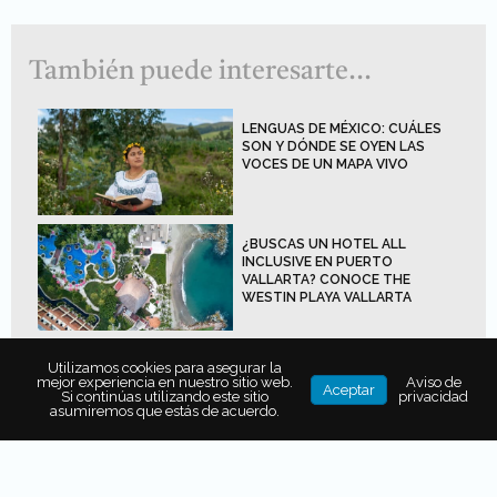
También puede interesarte...
LENGUAS DE MÉXICO: CUÁLES
SON Y DÓNDE SE OYEN LAS
VOCES DE UN MAPA VIVO
¿BUSCAS UN HOTEL ALL
INCLUSIVE EN PUERTO
VALLARTA? CONOCE THE
WESTIN PLAYA VALLARTA
LAS 7 MEJORES ISLAS
Utilizamos cookies para asegurar la
EUROPEAS PARA PRACTICAR
mejor experiencia en nuestro sitio web.
Aviso de
Aceptar
DEPORTES ACUÁTICOS
Si continúas utilizando este sitio
privacidad
asumiremos que estás de acuerdo.