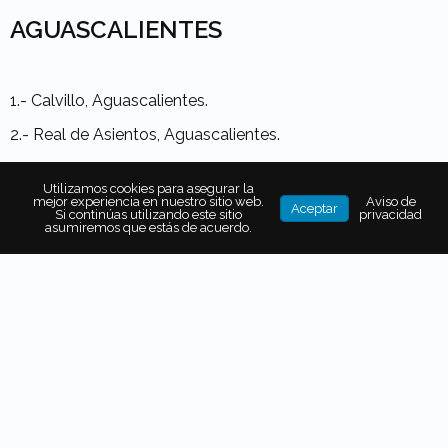
AGUASCALIENTES
1.- Calvillo, Aguascalientes.
2.- Real de Asientos, Aguascalientes.
3.- San José de Gracia, Aguascalientes.
Utilizamos cookies para asegurar la
mejor experiencia en nuestro sitio web.
Aviso de
Aceptar
Si continúas utilizando este sitio
privacidad
asumiremos que estás de acuerdo.
BAJA CALIFORNIA
1.- Tecate, Baja California.
BAJA CALIFORNIA SUR