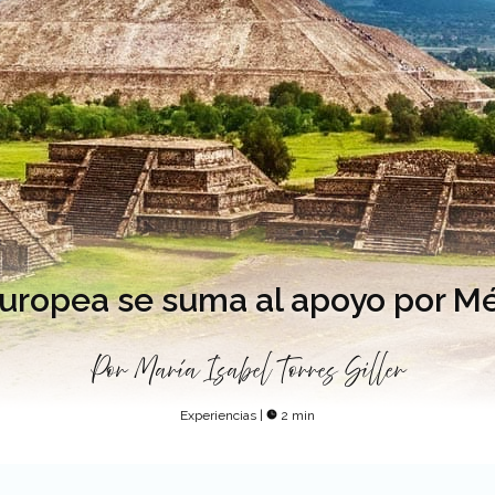
uropea se suma al apoyo por M
Por
María Isabel Torres Siller
Experiencias
|
2 min