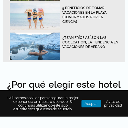
5 BENEFICIOS DE TOMAR
VACACIONES EN LA PLAYA
(CONFIRMADOS POR LA
CIENCIA)
¿TEAM FRÍO? ASÍ SON LAS
COOLCATION, LA TENDENCIA EN
VACACIONES DE VERANO
¿Por qué elegir este hotel
en Guanacaste?
Utilizamos cookies para asegurar la mejor
experiencia en nuestro sitio web. Si
Aviso de
Aceptar
continúas utilizando este sitio
privacidad
asumiremos que estás de acuerdo.