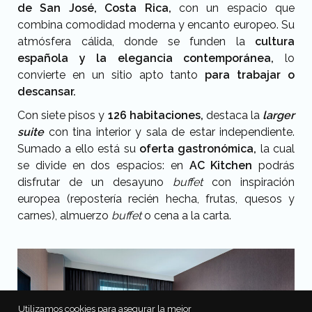
de San José, Costa Rica,
con un espacio que
combina comodidad moderna y encanto europeo. Su
atmósfera cálida, donde se funden la
cultura
española y la elegancia contemporánea,
lo
convierte en un sitio apto tanto
para trabajar o
descansar.
Con siete pisos y
126 habitaciones,
destaca la
larger
suite
con tina interior y sala de estar independiente.
Sumado a ello está su
oferta gastronómica,
la cual
se divide en dos espacios: en
AC Kitchen
podrás
disfrutar de un desayuno
buffet
con inspiración
europea (repostería recién hecha, frutas, quesos y
carnes), almuerzo
buffet
o cena a la carta.
Utilizamos cookies para asegurar la mejor