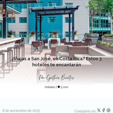
¿Viajas a San José, en Costa Rica? Estos 3
hoteles te encantarán
Por
Cynthia Benítez
Hoteles
|
5 min
8 de noviembre de 2025
Comparte en: