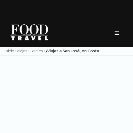
Skip
to
content
Inicio
Viajes
Hoteles
¿Viajas a San José, en Costa Rica? Estos 3 hoteles te encantarán