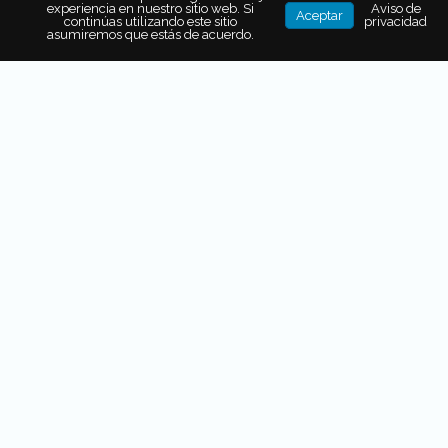
experiencia en nuestro sitio web. Si
Aviso de
Aceptar
continúas utilizando este sitio
privacidad
asumiremos que estás de acuerdo.