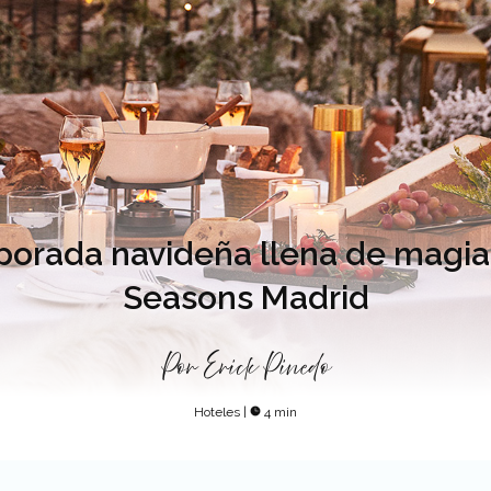
orada navideña llena de magia 
Seasons Madrid
Por
Erick Pinedo
Hoteles
|
4 min