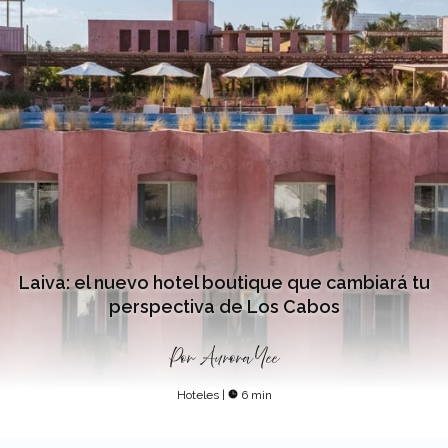
Laiva: el nuevo hotel boutique que cambiará tu
perspectiva de Los Cabos
Por
Aurora Yee
Hoteles
|
6 min