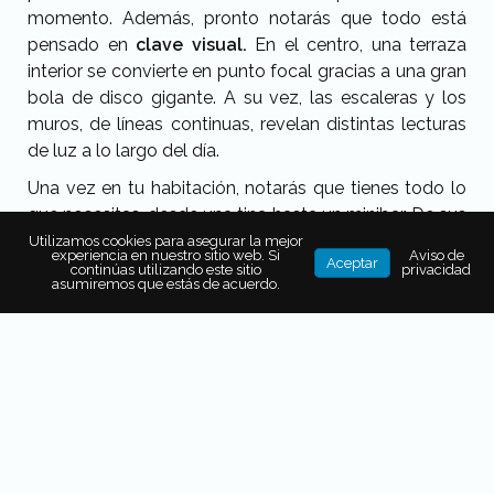
momento. Además, pronto notarás que todo está
pensado en
clave visual.
En el centro, una terraza
interior se convierte en punto focal gracias a una gran
bola de disco gigante. A su vez, las escaleras y los
muros, de líneas continuas, revelan distintas lecturas
de luz a lo largo del día.
Una vez en tu habitación, notarás que tienes todo lo
que necesitas, desde una tina hasta un minibar. De sus
23 suites disponibles en total, incluso hay unas que
Utilizamos cookies para asegurar la mejor
experiencia en nuestro sitio web. Si
Aviso de
Aceptar
cuentan con una pequeña terraza donde se puede
continúas utilizando este sitio
privacidad
asumiremos que estás de acuerdo.
respirar la vibra bohemia del destino.
Y el resto de
los espacios de este hotel
boutique
en Los Cabos
no son menos encantadores;
te atraparán con su
diseño, estructura y geometría.