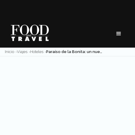
Skip
to
content
Inicio
Viajes
Hoteles
Paraíso de la Bonita: un nuevo todo incluido de lujo para gozar de Cancún