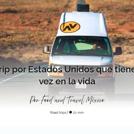
trip por Estados Unidos que tie
vez en la vida
Por
Food and Travel México
Road trips
|
21 min