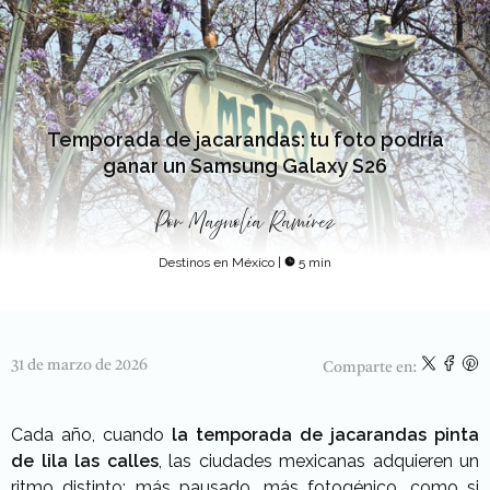
Temporada de jacarandas: tu foto podría
ganar un Samsung Galaxy S26
Por
Magnolia Ramírez
Destinos en México
|
5 min
31 de marzo de 2026
Comparte en:
Cada año, cuando
la temporada de jacarandas pinta
de lila las calles
, las ciudades mexicanas adquieren un
ritmo distinto: más pausado, más fotogénico, como si