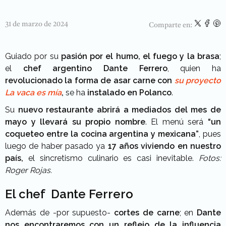
31 de marzo de 2024
Comparte en:
Guiado por su
pasión por el humo, el fuego y la brasa
;
el
chef argentino Dante Ferrero
, quien ha
revolucionado la forma de asar carne con
su proyecto
La vaca es mía
,
se ha
instalado en Polanco
.
Su
nuevo restaurante abrirá a mediados del mes de
mayo
y llevará su propio nombre
. El menú será
“un
coqueteo entre la cocina argentina y mexicana”
, pues
luego de haber pasado ya
17 años viviendo en nuestro
país,
el sincretismo culinario es casi inevitable.
Fotos:
Roger Rojas.
El chef Dante Ferrero
Además de -por supuesto-
cortes de carne
; en
Dante
nos encontraremos con un reflejo de la influencia