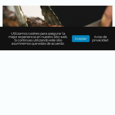
Utilizamos cookies para asegurar la
mejor experiencia en nuestro sitio web.
Aviso de
Aceptar
Si continúas utilizando este sitio
privacidad
asumiremos que estás de acuerdo.
El gurú de la carne
Con un estilo sencillo y básico, caracterizado por el
cuidado al producto,
Dante Ferrero se ha consolidado
como «el gurú de la carne»
. Para él,
el asado es la
forma de “cerrar el ciclo de tres o cuatro años en el