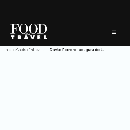
Skip
to
content
Inicio
Chefs
Entrevistas
Dante Ferrero: «el gurú de la carne» a la conquista de la Ciudad de México