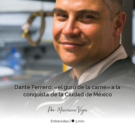
Dante Ferrero: «el gurú de la carne» a la
conquista de la Ciudad de México
Por
Mariana Vega
Entrevistas
|
3 min