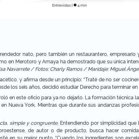
Entrevistas
|
4 min
prendedor nato, pero también un restaurantero, empresario
como en Merotoro y Amaya ha demostrado que su única intenci
lsa Navarrete / Fotos: Charly Ramos / Maridaje: Miguel Ánge
facético, y afirma desde un principio: “Traté de no ser cocin
sde los seis años, decidió estudiar Derecho para terminar en
 enroló en este oficio para ya no dejarlo. La formación técnic
e en Nueva York. Mientras que durante sus andanzas profesi
ecta, simple y congruente.
Entendiendo por simplicidad que l
oroestense, de autor o de producto, busca hacer comida 
esté en su mejor punto. “Cuando los ingredientes son excel