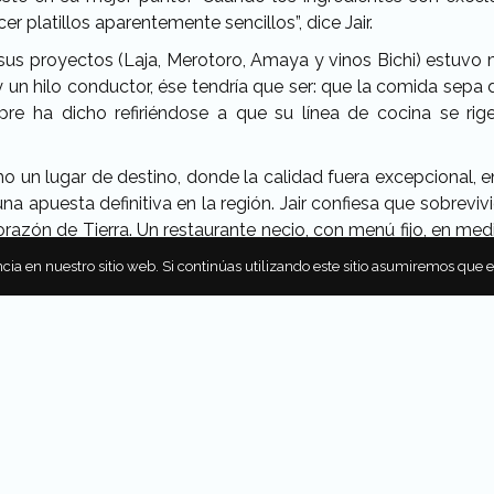
er platillos aparentemente sencillos”, dice Jair.
sus proyectos (Laja, Merotoro, Amaya y vinos Bichi) estuvo
 un hilo conductor, ése tendría que ser: que la comida sepa de
re ha dicho refiriéndose a que su línea de cocina se rige 
mo un lugar de destino, donde la calidad fuera excepcional, 
na apuesta definitiva en la región. Jair confiesa que sobrevi
razón de Tierra. Un restaurante necio, con menú fijo, en med
ar primero de escandalizarse que yo de hacer lo que hago”, p
cia en nuestro sitio web. Si continúas utilizando este sitio asumiremos que 
emocionales como económicos. De toda la historia, podría 
sto lo desmotivó y después de un rato dijo: “Quiero hacer co
rse a la Ciudad de México.
ido, quiere decir que sí cambió la escena de Baja California.
esto gracias a la gente que se mantuvo ahí. Es un clan fa
autoridad.
ntera Gabriela Cámara y un hartazgo por la situación econó