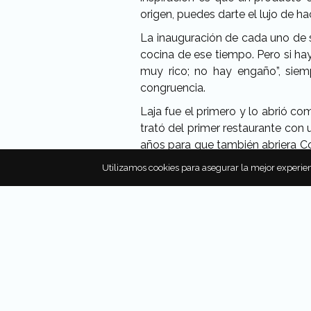
origen, puedes darte el lujo de hac
La inauguración de cada uno de 
cocina de ese tiempo. Pero si hay
muy rico; no hay engaño”, siemp
congruencia.
Laja fue el primero y lo abrió co
trató del primer restaurante con u
años para que también abriera Co
aquellos tiempos. “Se van a cans
Utilizamos cookies para asegurar la mejor experien
Hubo momentos difíciles, tanto 
que abrió Laja, no llegó nadie. E
Fue el primer razonamiento para i
El hecho de que Laja haya sobreviv
ha ido consolidando, pero todo 
adoptó a Jair como personaje de 
Tras una amistad con la restaura