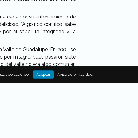
 marcada por su entendimiento de
licioso. “Algo rico con rico, sabe
por el sabor, la integridad y la
en Valle de Guadalupe. En 2001, se
vió por milagro, pues pasaron siete
io del valle no era algo común en
ensaba.
estás de acuerdo.
Aceptar
Aviso de privacidad
decirse que a más de 100 días de
mida que sepa que se van a comer”.
 En definitiva, este restaurante se
miliar con muy poca rotación que
mica exterior, migró del Valle de