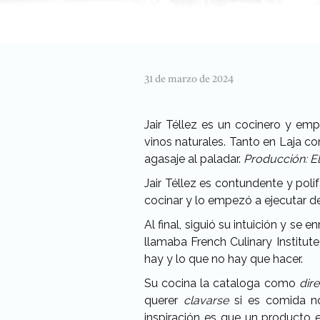
31 de marzo de 2024
Jair Téllez es un cocinero y em
vinos naturales. Tanto en Laja 
agasaje al paladar.
Producción: E
J
air Téllez es contundente y poli
cocinar y lo empezó a ejecutar de
Al final, siguió su intuición y se
llamaba French Culinary Institut
hay y lo que no hay que hacer.
Su cocina la cataloga como
dir
querer
clavarse
si es comida n
inspiración es que un producto 