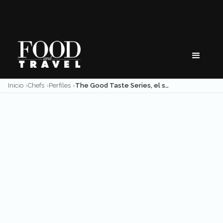
Skip
to
content
Inicio
Chefs
Perfiles
The Good Taste Series, el sabor de Hyatt Regency