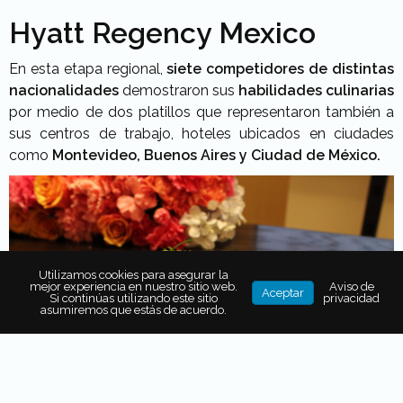
Hyatt Regency Mexico
En esta etapa regional,
siete competidores de distintas
nacionalidades
demostraron sus
habilidades culinarias
por medio de dos platillos que representaron también a
sus centros de trabajo, hoteles ubicados en ciudades
como
Montevideo, Buenos Aires y Ciudad de México.
Utilizamos cookies para asegurar la
mejor experiencia en nuestro sitio web.
Aviso de
Aceptar
Si continúas utilizando este sitio
privacidad
asumiremos que estás de acuerdo.