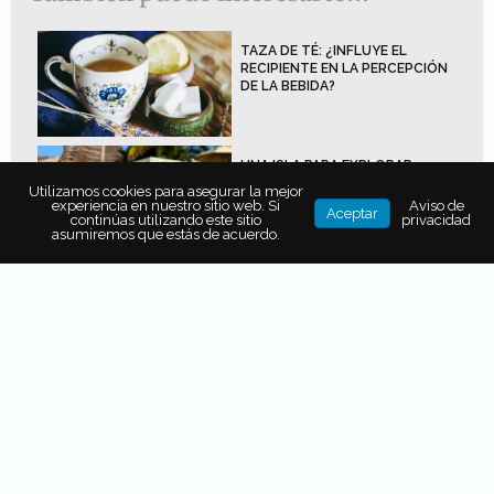
TAZA DE TÉ: ¿INFLUYE EL
RECIPIENTE EN LA PERCEPCIÓN
DE LA BEBIDA?
UNA ISLA PARA EXPLORAR,
APRENDER Y CUIDAR: ASÍ ES
Utilizamos cookies para asegurar la mejor
VIAJAR A COZUMEL CON NIÑOS
experiencia en nuestro sitio web. Si
Aviso de
Aceptar
continúas utilizando este sitio
privacidad
asumiremos que estás de acuerdo.
LA SEP ADELANTA EL FIN DEL
CICLO ESCOLAR: NOS ESPERAN
TRES MESES DE VACACIONES DE
VERANO
La historia señala al
sacerdote Murata Shuko
como
uno de los más
destacados diseñadores de
cuartos de té del Siglo XV
y como el propio padre