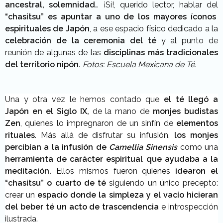
ancestral, solemnidad
… ¡Sí!, querido lector, hablar del
“chasitsu” es apuntar a uno de los mayores íconos
espirituales de Japón
, a ese espacio físico dedicado a la
celebración de la ceremonia del té
y al punto de
reunión de algunas de las
disciplinas más tradicionales
del territorio nipón.
Fotos: Escuela Mexicana de Té.
Una y otra vez le hemos contado que
el té llegó a
Japón en el Siglo IX,
de la mano de
monjes budistas
Zen
, quienes lo impregnaron de un sinfín de
elementos
rituales
. Más allá de disfrutar su infusión,
los monjes
percibían a la infusión de
Camellia Sinensis
como una
herramienta de carácter espiritual que ayudaba a la
meditación.
Ellos mismos fueron quienes
idearon el
“chasitsu” o cuarto de té
siguiendo un único precepto:
crear un
espacio donde la simpleza y el vacío hicieran
del beber té un acto de trascendencia
e introspección
ilustrada.