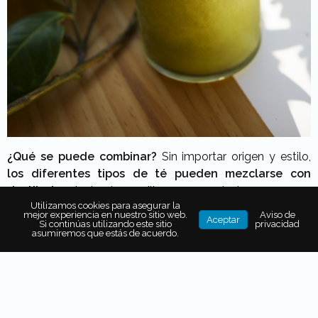
¿Qué se puede combinar?
Sin importar origen y estilo,
los diferentes tipos de té pueden mezclarse con
destilados
siguiendo sencillas recomendaciones.
Utilizamos cookies para asegurar la
Hebras con aroma y sabor herbal
, por ejemplo,
mejor experiencia en nuestro sitio web.
Aviso de
Aceptar
Si continúas utilizando este sitio
privacidad
combinan bien con
espirituosos neutros,
asumiremos que estás de acuerdo.
especialmente ginebra y vodkas de grano.
Los tés
blancos y amarillo, ricos en notas florales y frutales,
hacen lo propio con pisco, grappa, rakia
y todo tipo de
destilados blancos de uva.