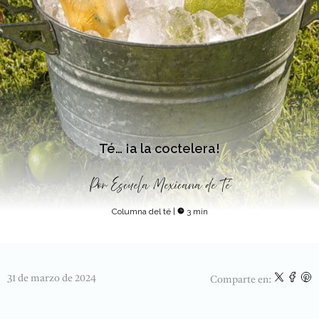
Té… ¡a la coctelera!
Por
Escuela Mexicana de Té
Columna del té
|
3 min
31 de marzo de 2024
Comparte en: