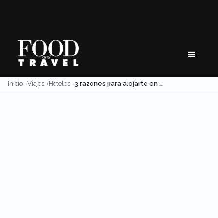
Skip
to
content
Inicio
Viajes
Hoteles
3 razones para alojarte en Belmond Maroma Resort & Spa