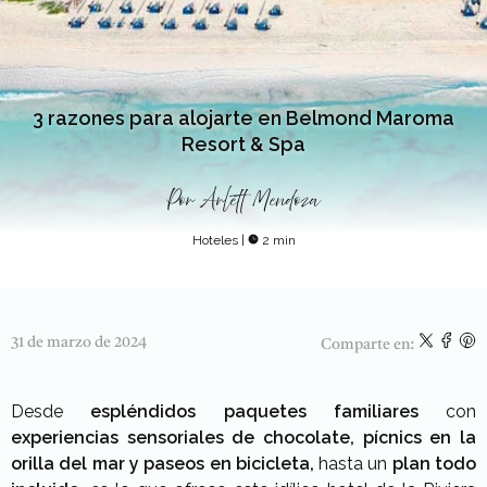
3 razones para alojarte en Belmond Maroma
Resort & Spa
Por
Arlett Mendoza
Hoteles
|
2 min
31 de marzo de 2024
Comparte en:
Desde
espléndidos paquetes familiares
con
experiencias sensoriales
de chocolate,
pícnics en la
orilla del mar y paseos en bicicleta,
hasta un
plan todo