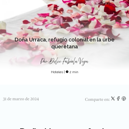
Doña Urraca, refugio colonial en la urbe
queretana
Por
Dulce Fabiola Vega
Hoteles
|
2 min
31 de marzo de 2024
Comparte en: