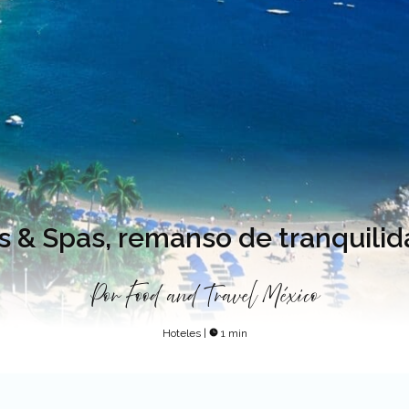
 & Spas, remanso de tranquili
Por
Food and Travel México
Hoteles
|
1 min