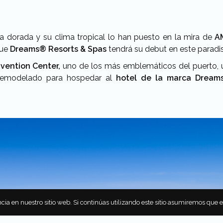
na dorada y su clima tropical lo han puesto en la mira de
A
que
Dreams® Resorts & Spas
tendrá su debut en este paradis
vention Center,
uno de los más emblemáticos del puerto, 
remodelado para hospedar al
hotel de la marca Dream
cia en nuestro sitio web. Si continúas utilizando este sitio asumiremos que 