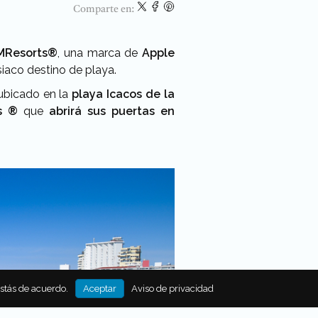
Comparte en:
MResorts®
, una marca de
Apple
iaco destino de playa.
ubicado en la
playa Icacos de la
s ®
que
abrirá sus puertas en
estás de acuerdo.
Aceptar
Aviso de privacidad