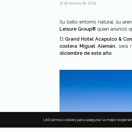
31 de marzo de 2024
Su bello entorno natural, su are
Leisure Group®
quien anunció 
El
Grand Hotel Acapulco & Con
costera Miguel Alemán,
será 
diciembre de este año
.
Utilizamos cookies para asegurar la mejor experien