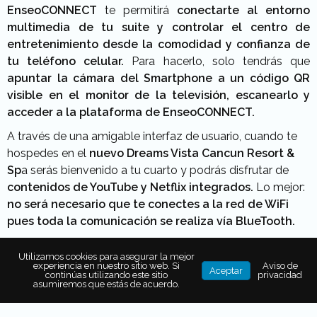
EnseoCONNECT
te permitirá
conectarte al entorno
multimedia de tu suite y controlar el centro de
entretenimiento desde la comodidad y confianza de
tu teléfono celular.
Para hacerlo, solo tendrás que
apuntar la cámara del Smartphone a un código QR
visible en el monitor de la televisión, escanearlo y
acceder a la plataforma de EnseoCONNECT.
A través de una amigable interfaz de usuario, cuando te
hospedes en el
nuevo Dreams Vista Cancun Resort &
Sp
a serás bienvenido a tu cuarto y podrás disfrutar de
contenidos de YouTube y Netflix integrados.
Lo mejor:
no será necesario que te
conectes a la red de WiFi
pues toda la comunicación se realiza vía BlueTooth.
Utilizamos cookies para asegurar la mejor
experiencia en nuestro sitio web. Si
Aviso de
Aceptar
continúas utilizando este sitio
privacidad
asumiremos que estás de acuerdo.