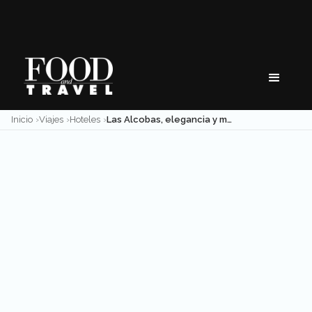
Skip
to
content
Inicio
Viajes
Hoteles
Las Alcobas, elegancia y modernidad en la Ciudad de México