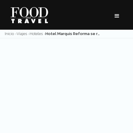
Skip
to
content
Inicio
Viajes
Hoteles
Hotel Marquis Reforma se renueva con nuevo chef y remodelación de sus instalaciones