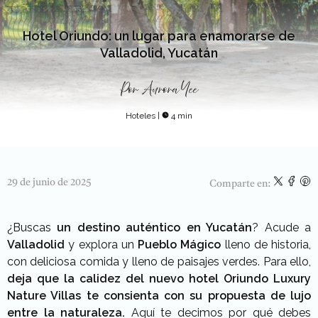
Hotel Oriundo: un lugar para enamorarse de
Valladolid, Yucatán
Por
Aurora Yee
Hoteles
|
4 min
29 de junio de 2025
Comparte en:
¿Buscas
un destino auténtico en Yucatán
? Acude a
Valladolid
y explora un
Pueblo Mágico
lleno de historia,
con deliciosa comida y lleno de paisajes verdes. Para ello,
deja que la calidez del nuevo hotel Oriundo Luxury
Nature Villas te consienta con su propuesta de lujo
entre la naturaleza.
Aquí te decimos por qué debes