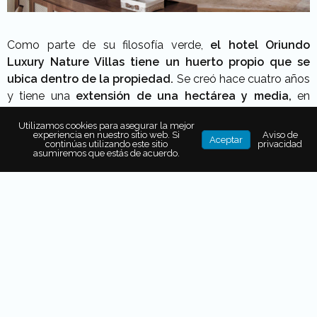
Como parte de su filosofía verde,
el hotel Oriundo
Luxury Nature Villas tiene un huerto propio que se
ubica dentro de la propiedad.
Se creó hace cuatro años
y tiene una
extensión de una hectárea y media,
en
donde hay vegetales, frutos y cítricos frescos para surtir
Utilizamos cookies para asegurar la mejor
la propuesta gastronómica.
experiencia en nuestro sitio web. Si
Aviso de
Aceptar
continúas utilizando este sitio
privacidad
La comida yucateca será parte de tu experiencia,
ya
asumiremos que estás de acuerdo.
sea desde el
restaurante Arcos
o desde el aledaño
buffet del restaurante Hacienda Maya.
A cargo de
estas creaciones está el
chef ejecutivo
Elio Xicum Coba
,
quien hace uso de sus conocimientos en los ingredientes
y técnicas tradicionales de la región para así crear menús
deliciosos.