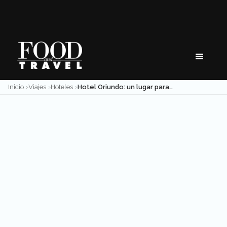
Skip
to
content
Inicio
Viajes
Hoteles
Hotel Oriundo: un lugar para enamorarse de Valladolid, Yucatán