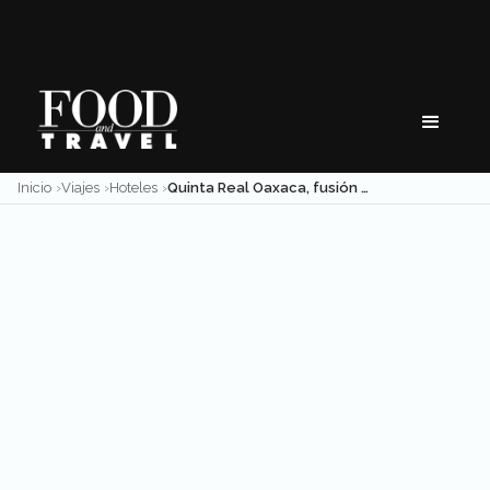
Skip
to
content
Inicio
Viajes
Hoteles
Quinta Real Oaxaca, fusión de magia e historia