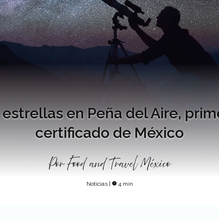
estrellas en Peña del Aire, prim
certificado de México
Por
Food and Travel México
Noticias
|
4 min