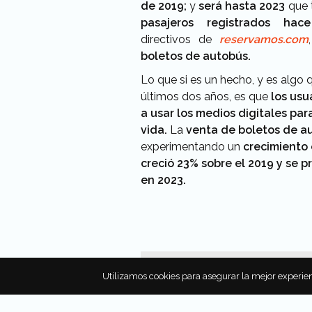
de 2019;
y
será hasta 2023
que 
pasajeros registrados hac
directivos de
reservamos.com
boletos de autobús.
Lo que si es un hecho, y es algo
últimos dos años, es que
los usu
a usar los medios digitales para
vida.
La
venta de boletos de a
experimentando un
crecimiento 
creció 23% sobre el 2019 y se p
en 2023.
Utilizamos cookies para asegurar la mejor experien
También puede intere