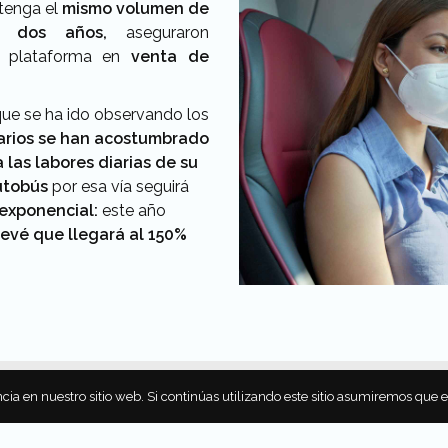
tenga el
mismo volumen de
e dos años,
aseguraron
, plataforma en
venta de
 que se ha ido observando los
arios se han acostumbrado
 las labores diarias de su
utobús
por esa vía seguirá
exponencial:
este año
revé que llegará al 150%
cia en nuestro sitio web. Si continúas utilizando este sitio asumiremos que 
sarte...