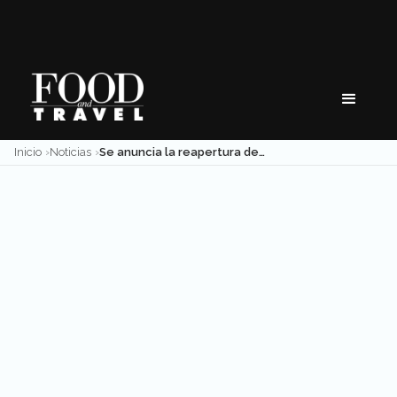
Skip
to
content
Inicio
Noticias
Se anuncia la reapertura de restaurantes en Ciudad de México