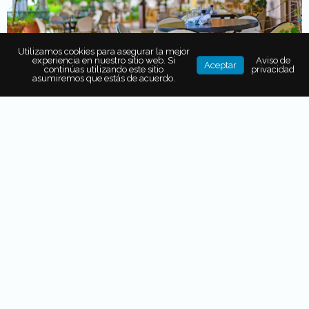
Utilizamos cookies para asegurar la mejor
experiencia en nuestro sitio web. Si
Aviso de
Aceptar
continúas utilizando este sitio
privacidad
asumiremos que estás de acuerdo.
Durante esta conferencia de prensa también se señaló
que, ante el semáforo rojo,
se contabilizan 64,430
registros aprobados de beneficios económicos
como
parte del programa de
apoyo emergente para
trabajadores de restaurantes.
Mientras tanto, tras un
periodo extendido en el que los
establecimientos operaron únicamente bajo la
modalidad de servicio para llevar,
hoy se dio a conocer
que
el próximo lunes 18 de enero podrán retomar sus
actividades regulares y considerar la reapertura de