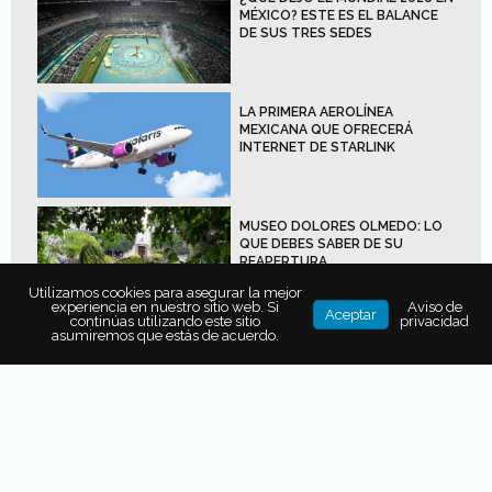
MÉXICO? ESTE ES EL BALANCE
DE SUS TRES SEDES
LA PRIMERA AEROLÍNEA
MEXICANA QUE OFRECERÁ
INTERNET DE STARLINK
MUSEO DOLORES OLMEDO: LO
QUE DEBES SABER DE SU
REAPERTURA
Utilizamos cookies para asegurar la mejor
experiencia en nuestro sitio web. Si
Aviso de
Aceptar
continúas utilizando este sitio
privacidad
asumiremos que estás de acuerdo.
Varela Arellano aseguró que el
Tren Maya generará
un desarrollo económico
en esa zona del país y
apoyará de manera sustentable a las
comunidades que habiten alrededor de las
estaciones
, por la infraestructura que se edificará