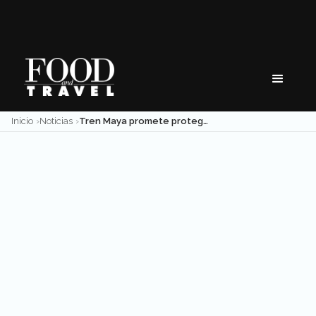
Skip
to
content
Inicio
Noticias
Tren Maya promete proteger medio ambiente