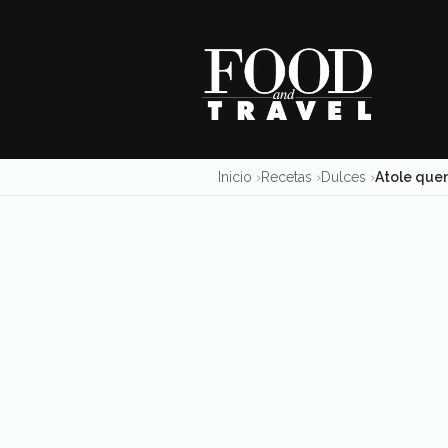
Skip
to
content
Inicio
Recetas
Dulces
Atole que