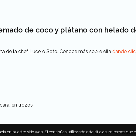
emado de coco y plátano con helado 
ta de la chef Lucero Soto. Conoce más sobre ella
dando clic
cara, en trozos
y extra para caramelizar
cia en nuestro sitio web. Si continúas utilizando este sitio asumiremos que 