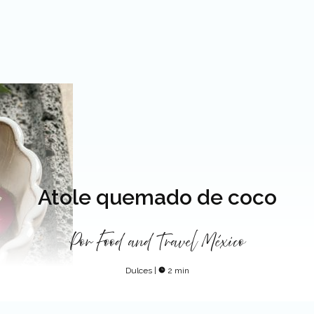
Atole quemado de coco
Por
Food and Travel México
Dulces
|
2 min