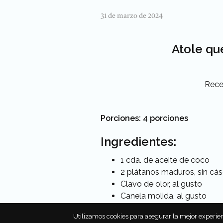
31 de marzo de 2024
Atole qu
Rece
Porciones: 4 porciones
Ingredientes:
1 cda. de aceite de coco
2 plátanos maduros, sin cás
Clavo de olor, al gusto
Canela molida, al gusto
50 g de azúcar mascabado, 
Utilizamos cookies para asegurar la mejor experien
1 lata de leche de coco