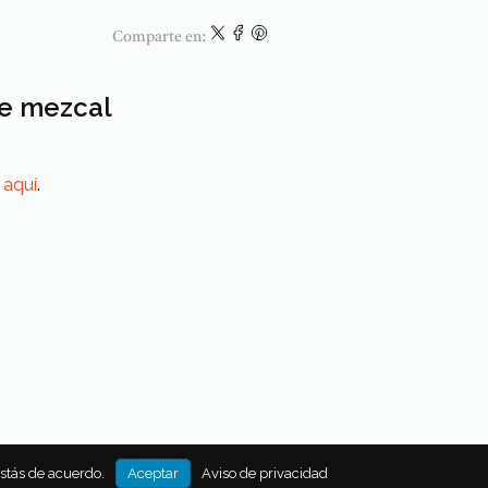
Comparte en:
de mezcal
 aquí
.
estás de acuerdo.
Aceptar
Aviso de privacidad