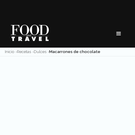
Skip
to
content
Inicio
Recetas
Dulces
Macarrones de chocolate