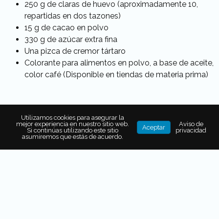
250 g de claras de huevo (aproximadamente 10,
repartidas en dos tazones)
15 g de cacao en polvo
330 g de azúcar extra fina
Una pizca de cremor tártaro
Colorante para alimentos en polvo, a base de aceite,
color café (Disponible en tiendas de materia prima)
Para el relleno de ganache de chocolate
Utilizamos cookies para asegurar la
360 g de chocolate oscuro, picado
mejor experiencia en nuestro sitio web.
Aviso de
Aceptar
Si continúas utilizando este sitio
privacidad
270 ml de crema para batir
asumiremos que estás de acuerdo.
20 g de cacao en polvo
½ cdta. de sal de mar
Termómetro de azúcar
Manga pastelera