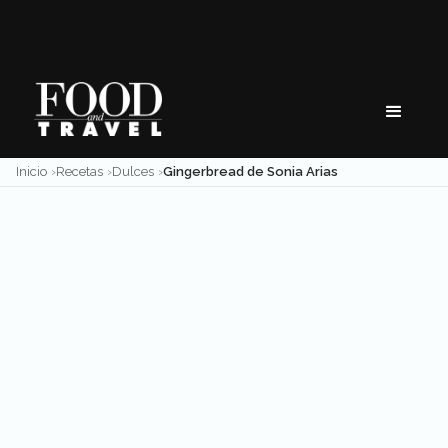
Skip
to
content
Inicio
Recetas
Dulces
Gingerbread de Sonia Arias