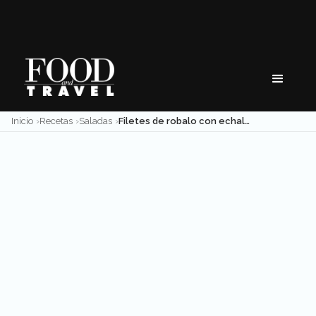
Skip
to
content
Inicio
Recetas
Saladas
Filetes de robalo con echalotes