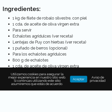
Ingredientes:
1 kg de filete de robalo silvestre, con piel
1 cda. de aceite de oliva virgen extra
Para servir
Echalotes agridulces (ver receta)
Lentejas de Puy con hierbas (ver receta)
1 puñado de berros (opcional)
Para los echalotes agridulces
800 g de echalotes
1 cda. de aceite de oliva virgen extra
1 cda. de azúcar de palma (disponible en
Utilizamos cookies para asegurar la
mejor experiencia en nuestro sitio web.
Aviso de
elpalaciodehierro.com)
Aceptar
Si continúas utilizando este sitio
privacidad
4 cdas. de jerez Pedro Ximénez
asumiremos que estás de acuerdo.
Para las lentejas de Puy con hierbas
160 g de lardón o tocino ahumado
2 dientes de ajo, machacados con un poco de sal de
mar