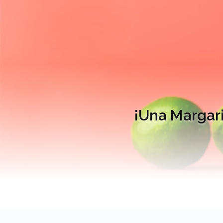
¡Una Margari