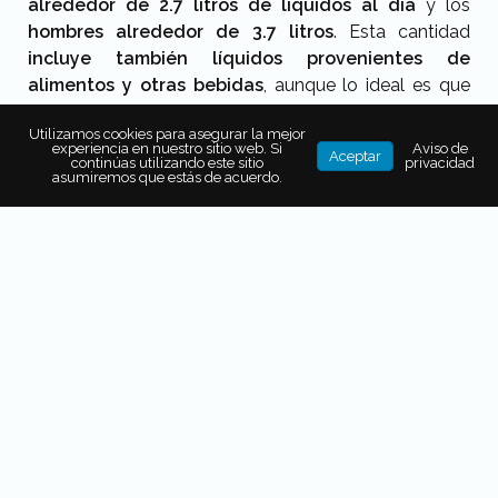
alrededor de 2.7 litros de líquidos al día
y los
hombres alrededor de 3.7 litros
. Esta cantidad
incluye también líquidos provenientes de
alimentos y otras bebidas
, aunque lo ideal es que
agua pura sea la principal fuente.
Utilizamos cookies para asegurar la mejor
experiencia en nuestro sitio web. Si
Aviso de
Aceptar
continúas utilizando este sitio
privacidad
asumiremos que estás de acuerdo.